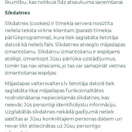
likumību, kas notikusi līdz atsaukuma saņemšanai.
Sīkdatnes
Sīkdatnes (cookies) ir tīmekļa servera nosūtīta
neliela teksta virkne klientam (parasti tīmekļa
pārlūkprogrammai), kura tiek saglabāta lietotāja
datorā kā neliels fails. Sīkdatnes atvieglo mājaslapas
izmantošanu. Sīkdatņu izmantošanu ir iespējams
atslēgt, izmantojot Jūsu pārlūka uzstādījumus,
tomēr tas nav ieteicams, jo tas var samazināt vietnes
izmantošanas iespējas.
Mājaslapas valtersvalters.lv lietotāja datorā tiek
saglabāta tikai mājaslapas funkcionalitātes
nodrošināšanai nepieciešamās sīkdatnes, kas
neievāc Jūs personīgi identificējošu informāciju.
Uzglabātās sīkdatnes nekādā gadījumā netiek
saistītas ar Jūsu konkrētajiem personas datiem un
nevar tikt attiecinātas uz Jūsu personīgo