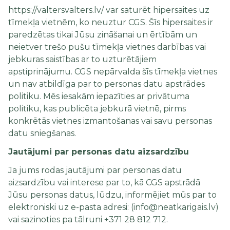
https://valtersvalters.lv/ var saturēt hipersaites uz
tīmekļa vietnēm, ko neuztur CGS. Šīs hipersaites ir
paredzētas tikai Jūsu zināšanai un ērtībām un
neietver trešo pušu tīmekļa vietnes darbības vai
jebkuras saistības ar to uzturētājiem
apstiprinājumu. CGS nepārvalda šīs tīmekļa vietnes
un nav atbildīga par to personas datu apstrādes
politiku. Mēs iesakām iepazīties ar privātuma
politiku, kas publicēta jebkurā vietnē, pirms
konkrētās vietnes izmantošanas vai savu personas
datu sniegšanas.
Jautājumi par personas datu aizsardzību
Ja jums rodas jautājumi par personas datu
aizsardzību vai interese par to, kā CGS apstrādā
Jūsu personas datus, lūdzu, informējiet mūs par to
elektroniski uz e-pasta adresi: (info@neatkarigais.lv)
vai sazinoties pa tālruni +371 28 812 712.