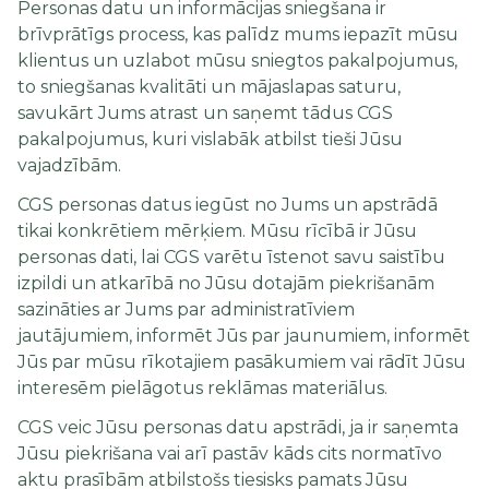
Personas datu un informācijas sniegšana ir
brīvprātīgs process, kas palīdz mums iepazīt mūsu
klientus un uzlabot mūsu sniegtos pakalpojumus,
to sniegšanas kvalitāti un mājaslapas saturu,
savukārt Jums atrast un saņemt tādus CGS
pakalpojumus, kuri vislabāk atbilst tieši Jūsu
vajadzībām.
CGS personas datus iegūst no Jums un apstrādā
tikai konkrētiem mērķiem. Mūsu rīcībā ir Jūsu
personas dati, lai CGS varētu īstenot savu saistību
izpildi un atkarībā no Jūsu dotajām piekrišanām
sazināties ar Jums par administratīviem
jautājumiem, informēt Jūs par jaunumiem, informēt
Jūs par mūsu rīkotajiem pasākumiem vai rādīt Jūsu
interesēm pielāgotus reklāmas materiālus.
CGS veic Jūsu personas datu apstrādi, ja ir saņemta
Jūsu piekrišana vai arī pastāv kāds cits normatīvo
aktu prasībām atbilstošs tiesisks pamats Jūsu