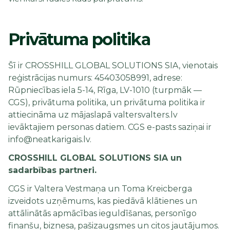
Privātuma politika
Šī ir CROSSHILL GLOBAL SOLUTIONS SIA, vienotais
reģistrācijas numurs: 45403058991, adrese:
Rūpniecības iela 5-14, Rīga, LV-1010 (turpmāk —
CGS), privātuma politika, un privātuma politika ir
attiecināma uz mājaslapā valtersvalters.lv
ievāktajiem personas datiem. CGS e-pasts saziņai ir
info@neatkarigais.lv.
CROSSHILL GLOBAL SOLUTIONS SIA un
sadarbības partneri.
CGS ir Valtera Vestmaņa un Toma Kreicberga
izveidots uzņēmums, kas piedāvā klātienes un
attālinātās apmācības ieguldīšanas, personīgo
finanšu, biznesa, pašizaugsmes un citos jautājumos.