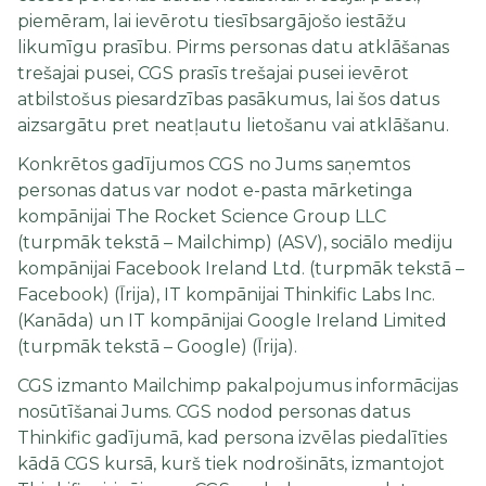
piemēram, lai ievērotu tiesībsargājošo iestāžu
likumīgu prasību. Pirms personas datu atklāšanas
trešajai pusei, CGS prasīs trešajai pusei ievērot
atbilstošus piesardzības pasākumus, lai šos datus
aizsargātu pret neatļautu lietošanu vai atklāšanu.
Konkrētos gadījumos CGS no Jums saņemtos
personas datus var nodot e-pasta mārketinga
kompānijai The Rocket Science Group LLC
(turpmāk tekstā – Mailchimp) (ASV), sociālo mediju
kompānijai Facebook Ireland Ltd. (turpmāk tekstā –
Facebook) (Īrija), IT kompānijai Thinkific Labs Inc.
(Kanāda) un IT kompānijai Google Ireland Limited
(turpmāk tekstā – Google) (Īrija).
CGS izmanto Mailchimp pakalpojumus informācijas
nosūtīšanai Jums. CGS nodod personas datus
Thinkific gadījumā, kad persona izvēlas piedalīties
kādā CGS kursā, kurš tiek nodrošināts, izmantojot