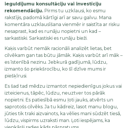
ieguldījumu konsultāciju vai investīciju
rekomendāciju.
Pirms tu uzklausi, ko esmu
rakstījis, padomā kārtīgi arī ar savu galvu. Mana
komentāra uzklausīšana vienmēr ir saistīta ar risku
nesaprast, kad es runāju nopietni un kad –
sarkastiski. Sarkastiski es runāju bieži.
Kaķis varbūt nemāk racionāli analizēt lietas, bet
cilvēkam gan tas būtu jāmāk. Kaķis varbūt arī māk –
es īstenībā nezinu. Jebkurā gadījumā, lūdzu,
izmanto šo priekšrocību, ko šī dzīve mums ir
piešķīrusi.
Es šad tad mēdzu izmantot nepiedienīgus jokus vai
izteicienus, tāpēc, lūdzu, neuztver tos pārāk
nopietni. Es patiesībā esmu ļoti jauks, atvērts un
saprotošs cilvēks. Ja tu kādreiz, lasot manu blogu,
jūties tik traki aizvainots, ka vēlies mani sūdzēt tiesā,
lūdzu, vispirms uzraksti man. Ļoti iespējams, ka
vienkārši radies kāds pārpratums.