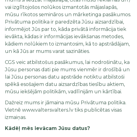
vai izglītojošos nolūkos izmantotās mājaslapās,
mūsu rīkotos semināros un mārketinga pasākumos.
Privātuma politika ir paredzēta Jūsu aizsardzībai,
informējot Jūs par to, kāda privātā informācija tiek
ievākta, kādas ir informācijas ievākšanas metodes,
kādiem nolūkiem to izmantosim, kā to apstrādājam,
un kā Jūs ar mums varat sazināties.
CGS veic atbilstošus pasākumus, lai nodrošinātu, ka
Jūsu personas dati pie mums vienmēr ir drošībā un
lai Jūsu personas datu apstrāde notiktu atbilstoši
spēkā esošajiem datu aizsardzības tiesību aktiem,
mūsu iekšējām politikām, vadlīnijām un kārtībai.
Dažreiz mums ir jāmaina mūsu Privātuma politika.
Vietnē www.valtersvalters.lv tiks publicētas visas
izmaiņas.
Kādēļ mēs ievācam Jūsu datus?