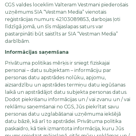
CGS valdes loceklim Valteram Vestmani piederošais
uzņēmums SIA “Vestman Media” vienotais
reģistrācijas numurs: 42103089853, darbojas ļoti
līdzīgā jomā, un šīs mājaslapas saturs var
pastarpināti būt saistīts ar SIA “Vestman Media”
darbībām.
Informācijas saņemšana
Privātuma politikas mērķis ir sniegt fiziskajai
personai – datu subjektam – informāciju par
personas datu apstrādes nolūku, apjomu,
aizsardzību un apstrādes termiņu datu iegūšanas
laikā un apstrādājot datu subjekta personas datus.
Dodot piekrišanu informācijas un / vai zvanu un / vai
reklāmu saņemšanai no CGS, Jūs piekrītat savu
personas datu uzglabāšanai uzņēmuma iekšējā
datu bāzē, kā arī to apstrādei. Privātuma politika
paskaidro, kā tiek izmantota informācija, kuru Jūs
mums sniedzat mājaslapā, citās mūsu reklāmas un /