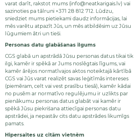
varat darīt, rakstot mums (info@neatkarigais.lv) vai
sazinoties pa tālruni +371 28 812 712. Lūdzu,
sniedziet mums pietiekami daudz informācijas, lai
mēs varētu atpazīt Jūs, un mēs atbildēsim uz Jūsu
lūgumiem ātri un tieši.
Personas datu glabāšanas ilgums
CGS glabā un apstrādā Jūsu personas datus tikai tik
ilgi, kamēr ir spēkā ar Jums noslēgtais līgums, vai
kamēr ārējos normatīvajos aktos noteiktajā kārtībā
CGS vai Jūs varat realizēt savas leģitīmās intereses
(piemēram, celt vai vest prasību tiesā), kamēr kādai
no pusēm ar normatīvo regulējumu ir uzlikts par
pienākumu personas datus glabāt vai kamēr ir
spēkā Jūsu piekrišana attiecīgai personas datu
apstrādei, ja nepastāv cits datu apstrādes likumīgs
pamats.
Hipersaites uz citām vietnēm