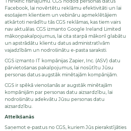
Thinkific risinājumu. CGS nodod personas datus
Facebook, lai novērtētu reklāmu efektivitāti un lai
esošajiem klientiem un vebināru apmeklētājiem
atkārtoti nerādītu tās CGS reklāmas, kas tiem vairs
nav aktuālas. CGS izmanto Google Ireland Limited
mākoņpakalpojumus, lai cita starpā mākonī glabātu
un apstrādātu klientu datus administratīvām
vajadzībām un nodrošinātu e-pasta saraksti.
CGS izmanto IT kompānijas Zapier, Inc. (ASV) datu
pārvietošanas pakalpojumus, lai nosūtītu Jūsu
personas datus augstāk minētajām kompānijām.
CGS ir spēkā vienošanās ar augstāk minētajām
kompānijām par personas datu aizsardzību, lai
nodrošinātu adekvātu Jūsu personas datu
aizsardzību.
Atteikšanās
Saņemot e-pastus no CGS, kuriem Jūs pierakstījāties