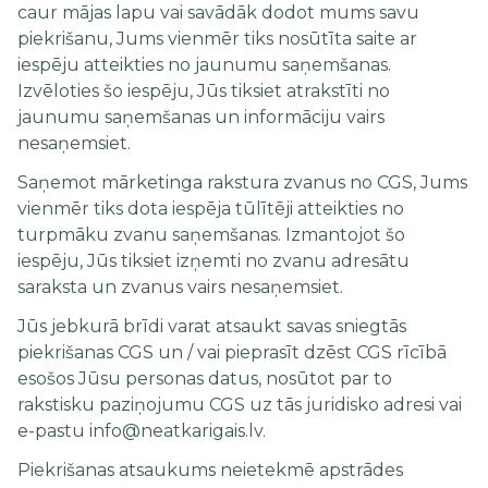
caur mājas lapu vai savādāk dodot mums savu
piekrišanu, Jums vienmēr tiks nosūtīta saite ar
iespēju atteikties no jaunumu saņemšanas.
Izvēloties šo iespēju, Jūs tiksiet atrakstīti no
jaunumu saņemšanas un informāciju vairs
nesaņemsiet.
Saņemot mārketinga rakstura zvanus no CGS, Jums
vienmēr tiks dota iespēja tūlītēji atteikties no
turpmāku zvanu saņemšanas. Izmantojot šo
iespēju, Jūs tiksiet izņemti no zvanu adresātu
saraksta un zvanus vairs nesaņemsiet.
Jūs jebkurā brīdi varat atsaukt savas sniegtās
piekrišanas CGS un / vai pieprasīt dzēst CGS rīcībā
esošos Jūsu personas datus, nosūtot par to
rakstisku paziņojumu CGS uz tās juridisko adresi vai
e-pastu info@neatkarigais.lv.
Piekrišanas atsaukums neietekmē apstrādes