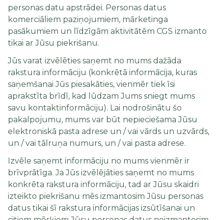
personas datu apstrādei. Personas datus
komerciāliem paziņojumiem, mārketinga
pasākumiem un līdzīgām aktivitātēm CGS izmanto
tikai ar Jūsu piekrišanu.
Jūs varat izvēlēties saņemt no mums dažāda
rakstura informāciju (konkrētā informācija, kuras
saņemšanai Jūs piesakāties, vienmēr tiek īsi
aprakstīta brīdī, kad lūdzam Jums sniegt mums
savu kontaktinformāciju). Lai nodrošinātu šo
pakalpojumu, mums var būt nepieciešama Jūsu
elektroniskā pasta adrese un / vai vārds un uzvārds,
un / vai tālruņa numurs, un / vai pasta adrese.
Izvēle saņemt informāciju no mums vienmēr ir
brīvprātīga. Ja Jūs izvēlējāties saņemt no mums
konkrēta rakstura informāciju, tad ar Jūsu skaidri
izteikto piekrišanu mēs izmantosim Jūsu personas
datus tikai šī rakstura informācijas izsūtīšanai un
citiem mērķiem Jūsu personas datus neizmantosim