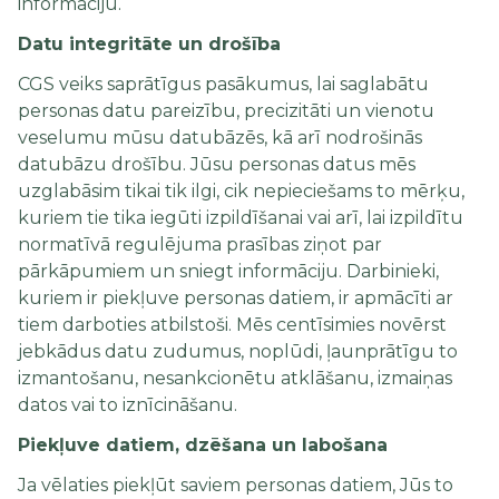
informāciju.
Datu integritāte un drošība
CGS veiks saprātīgus pasākumus, lai saglabātu
personas datu pareizību, precizitāti un vienotu
veselumu mūsu datubāzēs, kā arī nodrošinās
datubāzu drošību. Jūsu personas datus mēs
uzglabāsim tikai tik ilgi, cik nepieciešams to mērķu,
kuriem tie tika iegūti izpildīšanai vai arī, lai izpildītu
normatīvā regulējuma prasības ziņot par
pārkāpumiem un sniegt informāciju. Darbinieki,
kuriem ir piekļuve personas datiem, ir apmācīti ar
tiem darboties atbilstoši. Mēs centīsimies novērst
jebkādus datu zudumus, noplūdi, ļaunprātīgu to
izmantošanu, nesankcionētu atklāšanu, izmaiņas
datos vai to iznīcināšanu.
Piekļuve datiem, dzēšana un labošana
Ja vēlaties piekļūt saviem personas datiem, Jūs to