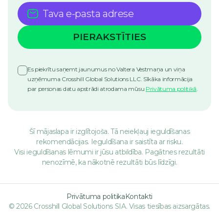
Es piekrītu saņemt jaunumus no Valtera Vestmaņa un viņa
uzņēmuma Crosshill Global Solutions LLC. Sīkāka informācija
par personas datu apstrādi atrodama mūsu
Privātuma politikā
.
Šī mājaslapa ir izglītojoša. Tā neiekļauj ieguldīšanas
rekomendācijas. Ieguldīšana ir saistīta ar risku.
Visi ieguldīšanas lēmumi ir jūsu atbildība. Pagātnes rezultāti
nenozīmē, ka nākotnē rezultāti būs līdzīgi.
Privātuma politika
Kontakti
© 2026 Crosshill Global Solutions SIA. Visas tiesības aizsargātas.