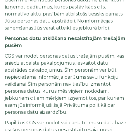
(izņemot gadījumus, kuros pastāv kāds cits,
normatīvo aktu prasībām atbilstošs tiesisks pamats
Jūsu personas datu apstrādei). No informācijas
saņemšanas Jūs varat atteikties jebkurā brīdī.
Personas datu atklāšana nesaistītajām trešajām
pusēm
CGS var nodot personas datus trešajām pusēm, kas
sniedz atbalsta pakalpojumus, ieskaitot datu
apstrādes pakalpojumus. Šīm personām var būt
nepieciešama informācija par Jums savu funkciju
veikšanai. Šīm personām nav tiesību izmantot
personas datus, kurus mēs viņiem nododam,
jebkuriem citiem mērķiem, izņemot tos, par kuriem
esam jūs informējuši šajā Privātuma politikā par
personas datu aizsardzību.
Papildus CGS var nodot vai pārsūtīt mūsu datubāzē
esošos personas datus nesaistītai trešajai pusei,