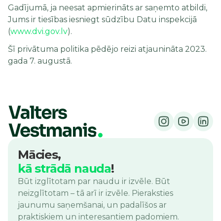
Gadījumā, ja neesat apmierināts ar saņemto atbildi,
Jums ir tiesības iesniegt sūdzību Datu inspekcijā
(
www.dvi.gov.lv
).
Šī privātuma politika pēdējo reizi atjaunināta 2023.
gada 7. augustā.
Mācies,
kā strādā nauda
!
Būt izglītotam par naudu ir izvēle. Būt
neizglītotam – tā arī ir izvēle. Pieraksties
jaunumu saņemšanai, un padalīšos ar
praktiskiem un interesantiem padomiem.