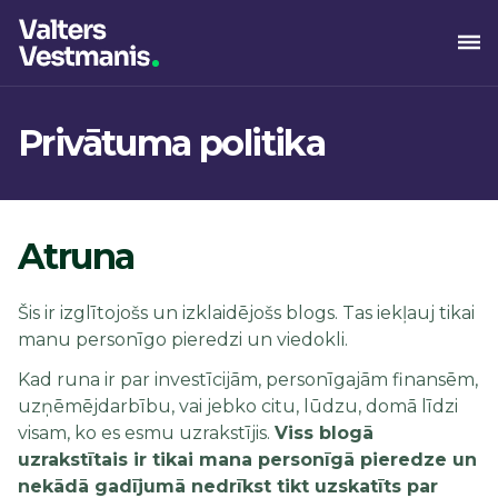
Privātuma politika
Atruna
Šis ir izglītojošs un izklaidējošs blogs. Tas iekļauj tikai
manu personīgo pieredzi un viedokli.
Kad runa ir par investīcijām, personīgajām finansēm,
uzņēmējdarbību, vai jebko citu, lūdzu, domā līdzi
visam, ko es esmu uzrakstījis.
Viss blogā
uzrakstītais ir tikai mana personīgā pieredze un
nekādā gadījumā nedrīkst tikt uzskatīts par