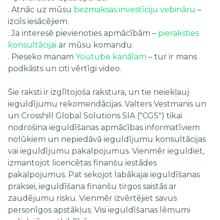
. Atnāc uz mūsu
bezmaksas investīciju vebināru
–
izcils iesācējiem.
. Ja interesē pievienoties apmācībām –
pieraksties
konsultācijai
ar mūsu komandu.
. Pieseko manam
Youtube kanālam
– tur ir mans
podkāsts un citi vērtīgi video.
Šie raksti ir izglītojoša rakstura, un tie neiekļauj
ieguldījumu rekomendācijas. Valters Vestmanis un
un Crosshill Global Solutions SIA ("CGS") tikai
nodrošina ieguldīšanas apmācības informatīviem
nolūkiem un nepiedāvā ieguldījumu konsultācijas
vai ieguldījumu pakalpojumus. Vienmēr ieguldiet,
izmantojot licencētas finanšu iestādes
pakalpojumus. Pat sekojot labākajai ieguldīšanas
praksei, ieguldīšana finanšu tirgos saistās ar
zaudējumu risku. Vienmēr izvērtējiet savus
personīgos apstākļus. Visi ieguldīšanas lēmumi