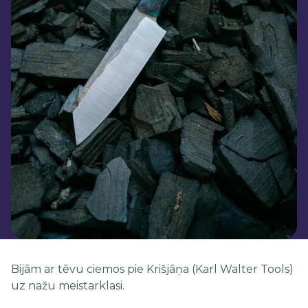
Bijām ar tēvu ciemos pie Krišjāņa (Karl Walter Tools)
uz nažu meistarklasi.