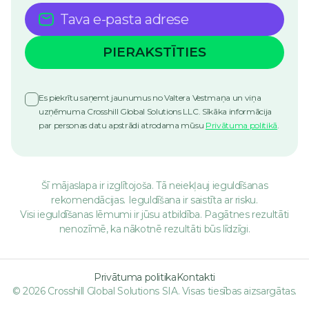
Es piekrītu saņemt jaunumus no Valtera Vestmaņa un viņa
uzņēmuma Crosshill Global Solutions LLC. Sīkāka informācija
par personas datu apstrādi atrodama mūsu
Privātuma politikā
.
Šī mājaslapa ir izglītojoša. Tā neiekļauj ieguldīšanas
rekomendācijas. Ieguldīšana ir saistīta ar risku.
Visi ieguldīšanas lēmumi ir jūsu atbildība. Pagātnes rezultāti
nenozīmē, ka nākotnē rezultāti būs līdzīgi.
Privātuma politika
Kontakti
© 2026 Crosshill Global Solutions SIA. Visas tiesības aizsargātas.