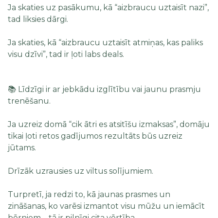
Ja skaties uz pasākumu, kā “aizbraucu uztaisīt nazi”,
tad liksies dārgi.
Ja skaties, kā “aizbraucu uztaisīt atmiņas, kas paliks
visu dzīvi”, tad ir ļoti labs deals.
📚 Līdzīgi ir ar jebkādu izglītību vai jaunu prasmju
trenēšanu.
Ja uzreiz domā “cik ātri es atsitīšu izmaksas”, domāju
tikai ļoti retos gadījumos rezultāts būs uzreiz
jūtams.
Drīzāk uzrausies uz viltus solījumiem.
Turpretī, ja redzi to, kā jaunas prasmes un
zināšanas, ko varēsi izmantot visu mūžu un iemācīt
bērniem – tā ir pilnīgi cita vērtība.