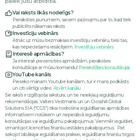
paliek jūsu atbildībā.
Vai raksts likās noderīgs?
Pieraksties jaunumiem, saņem paziņojmu par to, kad tiek
publicēts nākamais raksts
Investīciju vebinārs
Atnāc uz mūsu bezmaksas investīciju vebināru, tieši tas,
kas nepieciešams iesācējiem.
Investīciju vebinārs
Interesē apmācības?
Ja interesē pievienoties apmācībām, pieraksties
konsultācijai ar mūsu komandu!
Pierakstīties konsultācijai
YouTube kanāls
Pieseko manam Youtube kanālam, tur ir mans podkāsts
un citi vērtīgi video.
Atvērt kanālu
Šie raksti ir izglītojoša rakstura, un tie neiekļauj ieguldījumu
rekomendācijas. Valters Vestmanis un un Crosshill Global
Solutions SIA (“CGS”) tikai nodrošina ieguldīšanas apmācības
informatīviem nolūkiem un nepiedāvā ieguldījumu
konsultācijas vai ieguldījumu pakalpojumus. Vienmēr ieguldiet,
izmantojot licencētas finanšu iestādes pakalpojumus. Pat
sekojot labākajai ieguldīšanas praksei, ieguldīšana finanšu tirgos