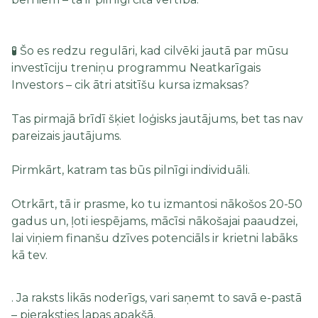
🧪 Šo es redzu regulāri, kad cilvēki jautā par mūsu
investīciju treniņu programmu Neatkarīgais
Investors – cik ātri atsitīšu kursa izmaksas?
Tas pirmajā brīdī šķiet loģisks jautājums, bet tas nav
pareizais jautājums.
Pirmkārt, katram tas būs pilnīgi individuāli.
Otrkārt, tā ir prasme, ko tu izmantosi nākošos 20-50
gadus un, ļoti iespējams, mācīsi nākošajai paaudzei,
lai viņiem finanšu dzīves potenciāls ir krietni labāks
kā tev.
. Ja raksts likās noderīgs, vari saņemt to savā e-pastā
– pieraksties lapas apakšā.