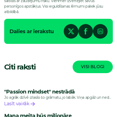
saistās ar zaudējumu risku. Vienmēr izvērtējiet savus
personīgos apstākļus. Visi ieguldīšanas lēmumi paliek jūsu
atbildībā.
Dalies ar ierakstu
Citi raksti
VISI BLOGI
"Passion mindset" nestrādā
Jo agrāk dzīvē izlasīsi šo grāmatu, jo labāk. Viņa apgāž un nedaudz paspārda t.s. “passion mindset”, kas saka: >> Atrodi vienu lietu, kura tev sanāk, kā no…
Lasīt vairāk
Mana meita būs miljonāre