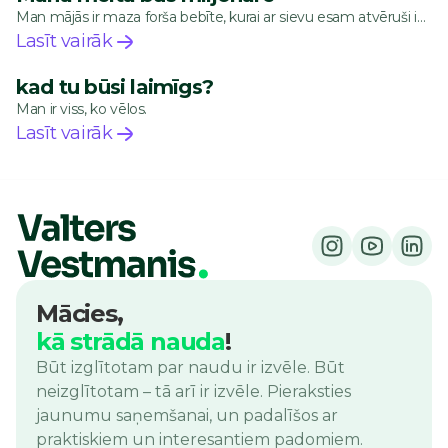
Man mājās ir maza forša bebīte, kurai ar sievu esam atvēruši ieguldījumu kontu Pagaidām plāns ir veikt kontā iemaksas ~200 eur/mēn apmērā, kas tiek investētas…
Lasīt vairāk
kad tu būsi laimīgs?
Man ir viss, ko vēlos.
Lasīt vairāk
Mācies,
kā strādā nauda
!
Būt izglītotam par naudu ir izvēle. Būt
neizglītotam – tā arī ir izvēle. Pieraksties
jaunumu saņemšanai, un padalīšos ar
praktiskiem un interesantiem padomiem.